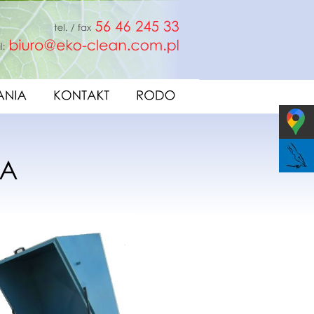
fax
56
46
245
33
e-mail:
biuro@eko-clean.com.pl